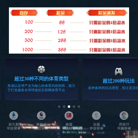
首页
?
信息公开
? （年度公开-年度报告）2019
年度主要会计数据和财务指标
（年度公开-年度报告）2019年度
主要会计数据和财务指标
2020-06-30
37 485
体育集团2019年度主要会计数据
和财务指标
2019年末公司总资产为50.17亿元，净
资产为46.70亿元。
2019年公司实现营业收入1.07亿元，
实现利润总额0.43亿元。
您可能感兴趣