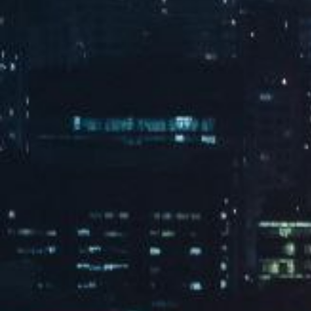
联系yy
信息公开
易游体
年度信息
育
中期信息
季度信息
薪酬管理
信息公开
制度
重要发布
招聘公告
子企业公