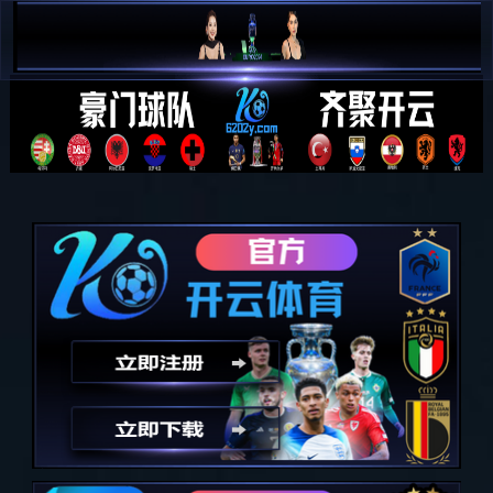
易游·(中国区)体育官
方网站-YY SPORTS
+86 025 85287373
登录OA系统
设为首页
联系yy易游体育
加入收藏