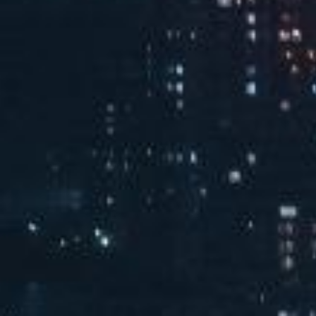
，切实提升党员教育培训实效，凝聚企业发展奋进力
支，组织全体党员赴yy易游民用无人驾驶航空运行管理中
。
安全教育主题党日活动
总体国家安全观，切实增强全体党员维护国家安全的政
公司本部党支部、城郭文旅党支部共同开展全民国家安全
地yy易游国防园，通过沉
?