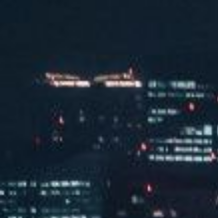
题党日活动，以实景研学、座谈交流、结对签约的形
。
进聚宝山公园开展主题党日活动
22日，鼓楼区下关街道东炮台社区组织党员来到聚宝山公
。本次活动由东炮台社区主导策划开展，聚宝山公园全
普资源与体旅融合