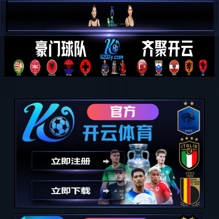
易游·(中国区)体育官
方网站-YY SPORTS
+86 025 85287373
登录OA系统
设为首页
联系yy易游体育
加入收藏