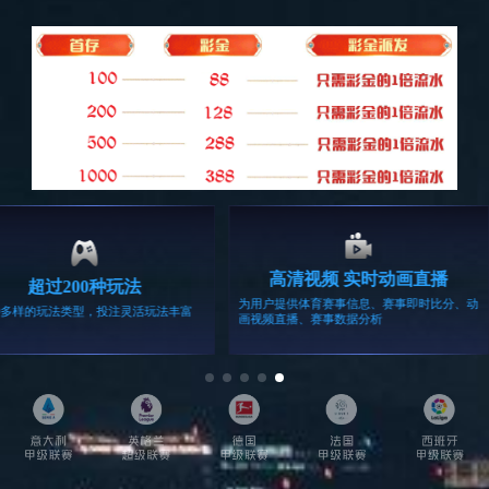
首页
? 信息公开
yy易游体育集团2025年度公开信息
2026.06.24
青奥产业yy易游有限公司 2025年三季
2025.10.31
度信息公开
yy易游紫金体育产业股份有限公司
2025.10.31
2025年三季报信息公开
yy易游体育集团场馆运营管理有限公
2025.10.31
司2025年三季度信息公开
yy易游健康科技集团有限公司2025年
2025.10.31
三季度信息公开
yy易游市宁创体育健康科技小额贷款
2025.10.31
有限公司2025年三季度信息公开
yy易游全民健身中心有限公司 2025年
2025.10.31
三季度信息公开