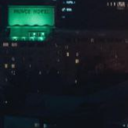
开信息
联系YY易游体育集团
建邺区扬子江大道226号yy易游体育产业双创基地
025-85287373
清理拖欠民营企业中小企业账款监督举报电话
025-85267360
常用链接
登录OA系统
钉钉网页版
关于本站
关注YY易
游体育集
团
隐私原