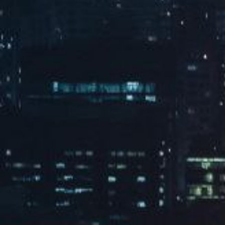
...
6
7
8
9
10
23
>
联系yy
信息公开
易游体
年度信息
育
中期信息
季度信息
薪酬管理
信息公开
制度
重要发布
招聘公告
子企业公