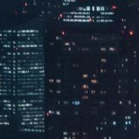
yy易游体育产业集团有限责任公司
2025.10.31
2025年三季度信息公开
yy易游慧泊东南体育科技有限公司
2025.10.31
2025年三季度信息公开
yy易游健康科技集团有限公司2025年
2025.07.29
度中期信息公开
yy易游市宁创体育健康科技小额贷款
2025.07.29
有限公司2025年度中期信息公开
yy易游体育集团场馆运营管理有限公
2025.07.29
?
司2025年度中期信息公开
yy易游紫金体育产业股份有限公司
2025.07.29
2025年度中期信息公开
青奥产业yy易游有限公司2025年度中
2025.07.29
期信息公开