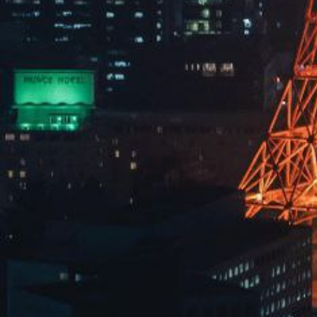
025-85287373
清理拖欠民营企业中小企业账款监督举报电话
025-85267360
常用链接
登录OA系统
钉钉网页版
关于本站
关注YY易
游体育集
团
隐私原
则
免责声
明
联系yy
易游体育
网站地